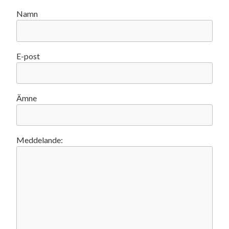
Namn
E-post
Ämne
Lämna detta fält tomt.
Meddelande: